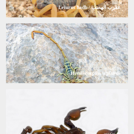
2025-04-08
عقرب الهضب / Leiurus hadb
2024-05-29
Hemiscorpius lepturus