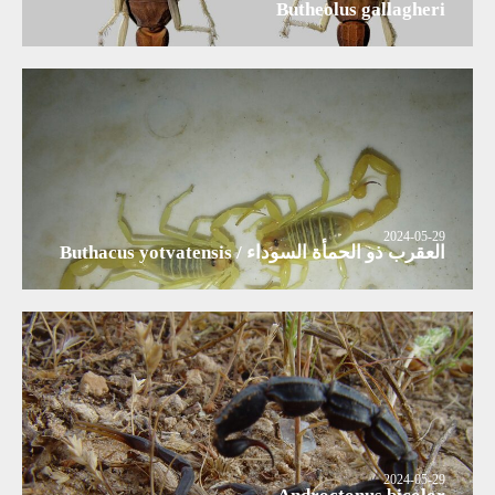
Butheolus gallagheri
2024-05-29
العقرب ذو الحمأة السوداء / Buthacus yotvatensis
2024-05-29