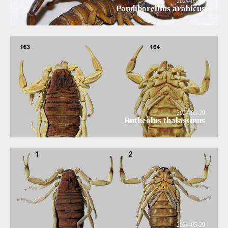
2024-05-29
Pandiborellius arabicus
2024-05-29
Butheolus thalassinus
2024-05-29