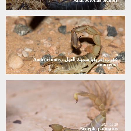
Androctonus bicolor
2024-05-29
عقرب إفريقيا سميك الذيل / Androctonus
amoreuxi
2024-05-29
Scorpio palmatus