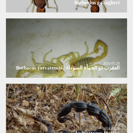
Butheolus gallagheri
2024-05-29
العقرب ذو الحمأة السوداء / Buthacus yotvatensis
2024-05-29