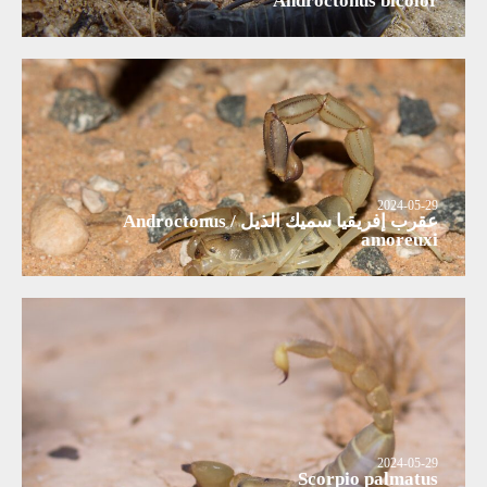
Androctonus bicolor
2024-05-29
عقرب إفريقيا سميك الذيل / Androctonus
amoreuxi
2024-05-29
Scorpio palmatus