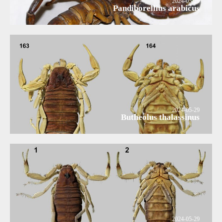
2024-05-29
Pandiborellius arabicus
2024-05-29
Butheolus thalassinus
2024-05-29