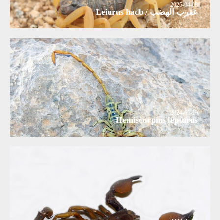
2025-04-08
عقرب الهضب / Leiurus hadb
2024-05-29
Hemiscorpius lepturus