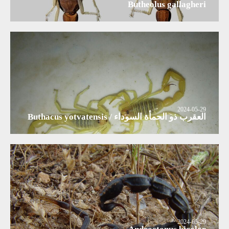
Butheolus gallagheri
2024-05-29
العقرب ذو الحمأة السوداء / Buthacus yotvatensis
2024-05-29