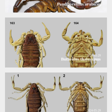
2024-05-29
Pandiborellius arabicus
2024-05-29
Butheolus thalassinus
2024-05-29