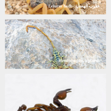
2025-04-08
عقرب الهضب / Leiurus hadb
2024-05-29
Hemiscorpius lepturus