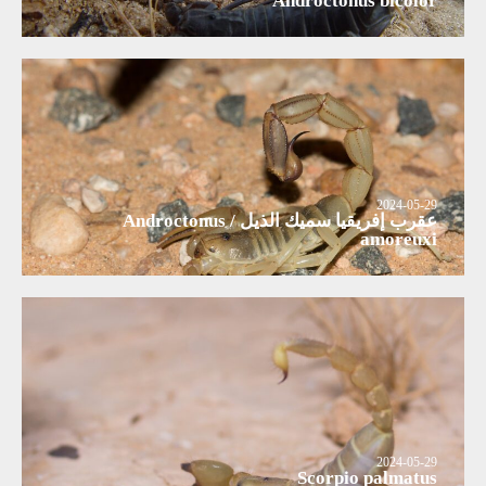
Androctonus bicolor
2024-05-29
عقرب إفريقيا سميك الذيل / Androctonus
amoreuxi
2024-05-29
Scorpio palmatus