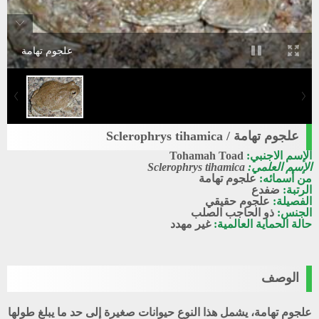
علجوم تهامة
علجوم تهامة / Sclerophrys tihamica
الإسم الاجنبي:
Tohamah Toad
الإسم العلمي:
Sclerophrys tihamica
من أسمائه:
علجوم تهامة
الرتبة:
ضفدع
الفصيلة:
علجوم حقيقي
الجنس:
ذو الحاجب الصلب
حالة الحماية العالمية:
غير مهدد
الوصف
علجوم تهامة، يشمل هذا النوع حيوانات صغيرة إلى حد ما يبلغ طولها