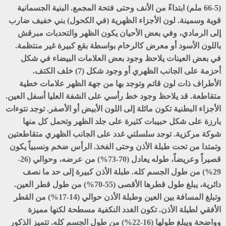
(5-66 ملم) ابتداءً من الأنف وحتى فتحة المجمع. البنية الجسمانية
قوية وسمينة. لون الأجزاء الظهرية (في الكحول) بني خفيف ضارب
إلى الرمادي، وفي بعض الأحيان يكون الظهر والتحدبات مبرقش
باللون الأسود أو معرض كالرخام بواسطة بقع كبيرة غير منتظمة.
في بعض العينات يلاحظ وجود بعض العلامات البيضاء في شكل
أحزمة على الجانب الظهري أو وجود شكل (7) خلف الكتف.
الأطراف ذات لون قاتم وتوجد بها من جهة الظهر علامات خطية
متقاطعة. قد يلاحظ وجود خط رأسي على الشفة العليا أسفل العين.
الأجزاء البطنية تكون مائلة إلى اللون الأبيض أو الأصفر. توجد نتوءات
بارزة على شكل حبيبات كثيرة على جلد الظهر وتحمل كل منها
شوكة مركزية. توجد سلسلتي غدد على الجانب الظهري متقاطعتين
وتمتدا من تحت طبلة الأذن وحتى الفخذ. الرأس ضخم ونسبياً يكون
قصيراً وعريضاً، طوله يعادل (70-73%) من عرضه، وحوالي (26-
29%) من طول الجسم كله. طبلة الأذن كبيرة إلى حد ما نصف
دائرية، يبلغ طول قطرها الأقصى (55-70%) من طول قطر العين.
وتبلغ المسافة بين العين وطبلة الأذن حوالي (14-17%) من القطر
الأفقي لطبلة الأذن. تكون الغدد النكفية مسطحة لكنها مميزة
وواضحة ويبلغ طولها (16-22%) من طول الجسم كله. تتميز الذكور