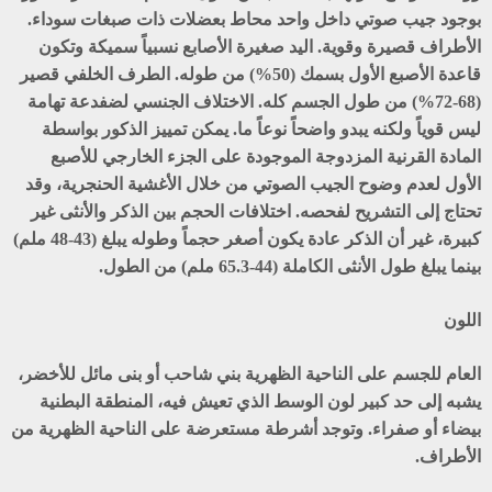
بوجود جيب صوتي داخل واحد محاط بعضلات ذات صبغات سوداء.
الأطراف قصيرة وقوية. اليد صغيرة الأصابع نسبياً سميكة وتكون
قاعدة الأصبع الأول بسمك (50%) من طوله. الطرف الخلفي قصير
(68-72%) من طول الجسم كله. الاختلاف الجنسي لضفدعة تهامة
ليس قوياً ولكنه يبدو واضحاً نوعاً ما. يمكن تمييز الذكور بواسطة
المادة القرنية المزدوجة الموجودة على الجزء الخارجي للأصبع
الأول لعدم وضوح الجيب الصوتي من خلال الأغشية الحنجرية، وقد
تحتاج إلى التشريح لفحصه. اختلافات الحجم بين الذكر والأنثى غير
كبيرة، غير أن الذكر عادة يكون أصغر حجماً وطوله يبلغ (43-48 ملم)
بينما يبلغ طول الأنثى الكاملة (44-65.3 ملم) من الطول.
اللون
العام للجسم على الناحية الظهرية بني شاحب أو بنى مائل للأخضر،
يشبه إلى حد كبير لون الوسط الذي تعيش فيه، المنطقة البطنية
بيضاء أو صفراء. وتوجد أشرطة مستعرضة على الناحية الظهرية من
الأطراف.