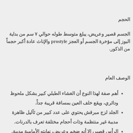
الحجم
الجسم قصير وعريض، يبلغ متوسط طوله حوالي ٧ سم من بداية
البوز إلى مؤخرة الجسم أو العجز prostyle والإناث عادة أكبر حجماً
من الذكور.
الوصف العام
أهم صفة لهذا النوع أن الغشاء الطبلي كبير بشكل ملحوظ
ودائري، ويقع خلف العين بمسافة قريبة جداً.
الجلد لزج مبرقش يحتوي على عدد كبير من ثآليل ظاهرة
مدببة غير منتظمة وذات أحجام مختلفة تعرف بالدرنات.
الرأس قصير، إلا أنه ضخم وعريض، نهايته الأمامية مدببة.