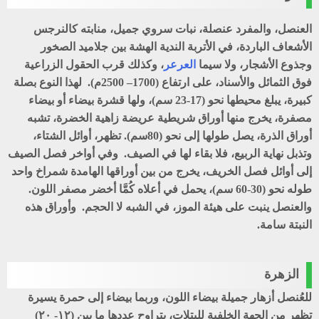
العنصل، والمفرد عنصلة، نبات سروي جميل، منابته كالنرجس
الأشعاف الباردة، في الأتربة الندية الهشة بين جلاميد الصخور
وجذوع الأشجار، ولا سيما
العرعر
، وكذلك قرب الحقول الزراعية
فوق الثمائل والأسناد، على ارتفاع (1700– 2500م). لهذا النوع بصلة
كبيرة، يبلغ محيطها نحو (17-23 سم)، ولها قشرة بيضاء أو بيضاء
مصفرة، يخرج منها أوراق شريطية عريضة زاهية الخضرة، تشبه
أوراق الذرة، يصل طولها إلى نحو (80سم). تظهر، أوائل الشتاء،
وتذبل نهاية الربيع، فلا بقاء لها في الصيف. وفي أواخر فصل الصيف
إلى أوائل فصل الخريف، يخرج من بين أوراقها الهامدة شمراخ واحد
طوله نحو (30-60 سم)، يحمل في أعلاه كُمَّا أخضر مصفر اللون.
والعنصل ينبت على هيئة الموز، في الشبه لا الحجم. وأوراق هذه
النبتة سامة.
الزهرة
للعُنصل أزهار جميلة بيضاء اللون، وربما بيضاء إلى حمرة يسيرة
تظهر من الجهة الخلفية للبتلات، يتراوح عددها ما بين (۱۲- ۲۰)