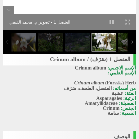
العنصل 1 - تصوير م. محمد الفيفي
العنصل 1 (سَرَف) / Crinum album
الإسم الاجنبي:
Crinum album
الإسم العلمي:
Crinum album
(Forssk.) Herb
من أسمائه:
العنصل، الطحف، سَرَف
الفئة:
عشبة
الرتبة:
Asparagales
الفصيلة:
Amaryllidaceae
الجنس:
Crinum
السمية:
سامة
الوصف