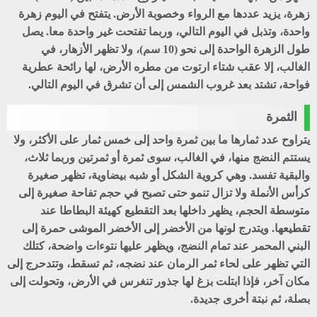
زهرة، يزيد عددها مع الرواء وخصوبة الأرض. يتفتح في اليوم زهرة
واحدة، وتذبل في اليوم التالي، وربما تفتحت غیر واحدة معا. يصل
طول الزهرة الواحدة إلى نحو (10 سم)، ولا تظهر الأزهار، في
الغالب، إلا عقب شتاء ارتوت من مطره الأرض، لها رائحة عطرية
فواحة، تشتد بعد غروب الشمس إلى أن تشرق في اليوم التالي.
الثمرة
يتراوح عدد ثمارها ما بين ثمرة واحد إلى خمس ثمار على الأكثر، ولا
يستتم النضج منها، في الغالب، سوى ثمرة أو ثمرتين وربما ثلاث،
والبقية تفسد. وهي كروية الشكل أو شبه بيضاوية، تظهر صغيرة
كرأس الأنملة ولا تزال تنمو حتى تصبح في حجم تفاحة صغيرة إلى
متوسطة الحجم، يظهر داخلها بعد التقطيع كهيئة البطاطا عند
تقطيعها. ويتدرج لونها من الأخضر إلى الأخضر الموشى حمرة إلى
البني المحمر عند تمام النضج، ويظهر عليها نتوءات واضحة، كتلك
التي تظهر على لحاء ثمر الرمان عند نضجه، ثم تسقط، وتتدحرج إلى
مكان آخر، فإذا ابتلت بزغ لها جذور تنغرس في الأرض، وتحولت إلى
بصلة، ثم نبتة أخرى جديدة.