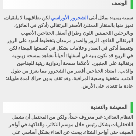
الوصف
سمنة يمنية: تماثل أنثى
الشحرور الأوراسي
لكن نطاقيهما لا يلتقيان،
تميز منها بالمنقار الممتلئ الأصفر البرتقالي (أدكن في العاتق)،
وبالرجلين اللحميتين اللون وطراق أسفل الجناحين الأصهب
البرتقالي الفاقع. الزور والصدر مرمدان بتخطيط أسود على الزور
وتنقيط أدكن في الصدر وعلامات بشكل في كسعتها البيضاء لكن
في الربيع قد تكون بنية في أسفلها؛ أحياناً تشاهد بمسحة زيتونية
برتقالية على الجنبين. لأعلاها مسحة أردوازية زيتية للجناحين
والذنب. امتداد الجناحين أقصر من الشحرور مما يعزز من طول
الذنب. متخفية وصعبة المراقبة، وقد تقف بدون حراك لمدة طويلة؛
عادة ما تتغذى على الأرض.
المعيشة والتغذية
النظام الغذائي: غير معروف جيداً، ولكن من المحتمل أن يشمل
اللافقاريات بشكل رئيس خلال موسم التكاثر، والفاكهة في أواخر
الصيف حتى أواخر الشتاء. يبحث عن الغذاء بشكل أساسي على