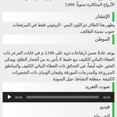
الأزواج المتكاثرة سنوياً: 5,000
الإنتشار
يظهر هذا الطائر ذو اللون البني - الزيتوني فقط في المرتفعات
جنوب مدينة الطائف.
الموطن
يوجد عادةً ضمن ارتفاعات تزيد على 2,100 م في غابات العرعر ذات
الغطاء النباتي الكثيف مع خليط لا بأس به من أشجار الطلح. ويمكن
العثور عليه أيضاً، في الحدائق ذات الغطاء النباتي الكثيف والمناطق
المزروعة والمدرجات المورقة وقيعان الوديان ذات الشجيرات
الكثيفة. منطقة النشاط: جبل السودة
صوت التغريد
مشغل
00:00
00:00
الصوت
فيديو
الخريطة