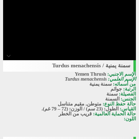
سمنة يمنية / Turdus menachensis
Yemen_thrush
الإسم الاجنبي:
Yemen Thrush
سمنة يمنية
الإسم العلمي:
Turdus menachensis
من أسمائه:
سمنة يمنية
الرتبة:
جواثم
الفصيلة:
سمنة
الجنس:
السمنة
حالة حفظ النوع:
متوطن
,
مقيم متناسل
القياس:
الطول: (23 سم) / الوزن: (72 – 79 غم).
حالة الحماية العالمية:
قريب من الخطر
اللون: