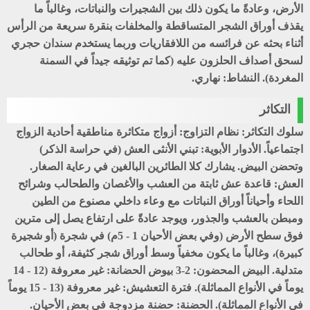
الأرض، وعادةً ما يكون ذلك بين الشجيرات والنباتات، وغالباً ما
يقذف أوراق الشجر المتساقطة والمخلفات بنقرة سريعة من الرأس
أثناء بحثه عن فرائسه من اللافقاريات وربما يستخدم سندان حجري
لسحق أصداف الحلزون عليه (كما تم توثيقه جيداً في السمنة
المغردة). النشاط: نهاري.
التكاثر
سلوك التكاثر: نظام التزاوج: أزواج متكاثرة مناطقية أحادية الزواج
اجتماعياً. الأدوار الأبوية: تبني الأنثى العش (في حراسة الذكر)
وتحضن البيض. يشارك كلا الطائرين البالغين في رعاية الصغار.
العش: قاعدة عش ثابتة من العشب والأغصان والطحالب وشرائح
اللحاء وأحياناً أوراق النباتات مع وعاء داخلي مصنوع من الطين
ومبطن بالعشب والجذور، ويوجد عادةً على ارتفاع يصل إلى مترين
فوق سطح الأرض (وفي بعض الأحيان 1 - 5م) في شجرة (أو شجيرة
كبيرة)، وغالباً ما يكون مخفياً وسط أوراق شجر كثيفة، أو طحالب
متدلية. البيض المحضون: 2-3 بيوض الحضانة: غير معروفة (12 - 14
يوماً في الأنواع المماثلة). فترة التعشيش: غير معروفة (13 - 15 يوماً
في الأنواع المماثلة). الحضنة: حضنة مزدوجة في بعض الأحيان.