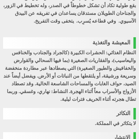
بقع طولية تكاد أن تشكل خطوطاً في الصدر، وله تخطيط في الزور،
والجناحان الطويلان مستدقان يساعدان في تفريقه عن البيدق
الآسيوي. وفي قطاعه يُسرِب. يتخفى وقت التفريخ.
المعيشة والتغذية
النظام الغذائي: الحشرات الكبيرة (كالجراد والجنادب والخنافس
واليعاسيب)، والفقاريات الصغيرة (بما فيها السحالي والقوارض
والخفافيش والطيور الصغيرة) التي يصطادها عبر مطاردة منخفضة
وسريعة ورشيقة، أو يلتقطها من النباتات أو الأرض. ويفضل أيضاً عند
الصيد، حواف الغابات والمساحات الشاسعة الخالية. وقد تصطاد
الأزواج والأسراب معاً أثناء الهجرة. النشاط: نهاري، وغسقي. وربما
تطال هجرته أثناء الخريف فترات ليلية.
التكاثر
لا يتكاثر في المملكة.
الإنتشار