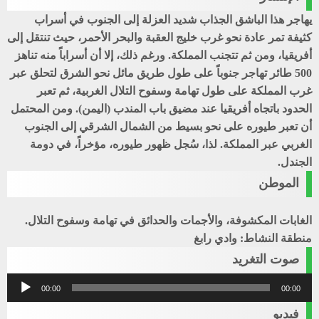
يهاجر هذا الباشق الجذاب شديد العزلة إلى الجنوب في أسراب
كثيفة تمر عادة نحو غرب خليج العقبة والبحر الأحمر، حيث تنتقل إلى
أفريقيا، ومن ثم تتجنب المملكة. ورغم ذلك، إلا أن أسراباً منه تناهز
500 طائر تهاجر جنوباً على طول طريق مائل نحو الشرق لتحلق عبر
غرب المملكة على طول تهامة وسفوح التلال الغربية، ثم تعبر
الحدود باتجاه أفريقيا عند مضيق باب المندب (اليمن). ومن المحتمل
أن تعبر طيوره على نحو بسيط من الشمال الشرقي إلى الجنوب
الغربي عبر المملكة. لذا، سُجل ظهور طيوره، مؤخراً، في دومة
الجندل.
الموطن
الغابات المكشوفة، والأجمات والحدائق في تهامة وسفوح التلال.
منطقة النشاط: وادي رابغ
صوت التغريد
مشغل
00:00
00:00
الصوت
فيديو