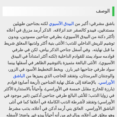
الوصف
باشق مشرقي: أكبر من
البيدق الآسيوي
لكنه بجناحين طويلين
مستدقين، فيبدو كالصقر عند انزلاقه. الذكر أرمد مزرق في أعلاه
(أكثر دكنة من البيدق الآسيوي)، بطرفي جناحين مسودين، وبدون
توشيم للريش الداخلي للذنب؛ الأنثى بنية أكثر ولذنبها المغلق شريط
ما قبل نهايته. وفي أسفل جناحي الذكر بياض، لكن في طرفي
قوادمه سواد يمتد للقوادم الداخلية (لكنه أكثر امتداداً في البيدق
الآسيوي). الأنثى البالغة متميزة بالتوشيم الظاهر في أسفلها بينما
سواد طرفي جناحيها غير بارز. وبخط التخطيط الأسود في الزور،
والوجنتان المرمدتان، وتفتقد للحاجب الذي يميزها من
الباشق
الأوراسي
. بالإضافة إلى شكل نهاية الجناحين (أربعة أصابع) قوادم
(بارزة للخارج مقابل خمسة في الأوراسي)، وأحياناً بالاستدارة الأكثر
في زوايا الذنب؛ للأنثى البالغ طرفي جناحين أدكنين (غير موجود في
الأوراسي) وتفتقد لأشرطة الذنب الكاملة في أعلاها كما في أنثى
الباشق الأوراسي. العاتق بني أرمد أدكن في أعلاه، بذنب مشرط
وهو مغلق في أعلاه، وبالرغم من أنه أحياناً يبدو غير واضح؛ لأسفله