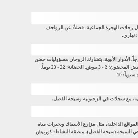
ال رحلات الهجرة الجماعية، فضلاً: عن الزواحف
 نهاري.
كاثر: نظام التزاوج: أزواج متكاثرة أحادية الزواج اجتماعياً، تعشش في مستعمرات صغيرة متفرقة تضم أقل من 12 زوجاً. الأدوار الأبوية: يتشارك الزوجان مسؤوليات حضن
البيض ورعاية الفراخ. العش: حفرة ضحلة فوق سطح الأرض، وتكون مبطنة بالمواد النباتية، وعادة بالقرب من حزم النباتات. البيض المحضون: 2 - 3 بيوض. الحضانة: 22 - 23 يوماً.
لشرقية، مع سجلات في الزخنونية وسبخة الفصل.
لمواقع الداخلية، مثل مزارع الأسماك وبحيرات مياه
ي السبخة (سبخة الفصل). منطقة النشاط: كورنيش