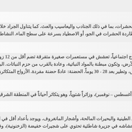
الحشرات، بما في ذلك الجنادب واليعاسيب والعث. كما يتناول الجراد خل
ردة الحشرات في الجو، أو الاصطياد بسرعة على سطح الماء. النشاط:
سلوك الت
س، أغسطس – نوفمبر)، وزائراً شتوياً، وهو يتكاثر أحياناً في المنطقة ا
الطينية والبحيرات المالحة، وأشجار المانغروف. ويوجد بأعداد أقل في ا
اشه في جزيرة شاطئية تحتوي على شجيرات خفيضة (الزخنونية)، وف