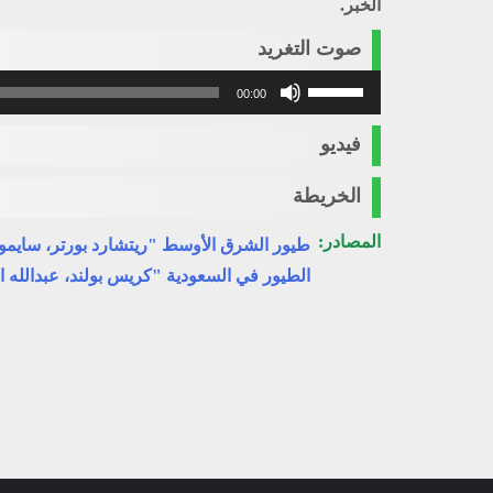
الخبر.
صوت التغريد
استخدم
00:00
مفاتيح
الأسهم
فيديو
أعلى/
أسفل
الخريطة
لزيادة
أو
المصادر:
طيور الشرق الأوسط "ريتشارد بورتر، سايمو
خفض
الطيور في السعودية "كريس بولند، عبدالله ا
مستوى
الصوت.