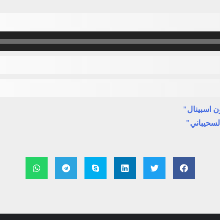
ن اسبينال"
لسحيباني"