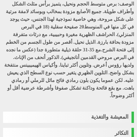
الوصف:
برص متوسط الحجم ونحيل، يتميز برأس مثلث الشكل
وأطراف طويلة. جميع الأصابع مزودة بمخالب وبوسائد لامفة مرتية
على شكل مروحة، وهي خاصية نموذجية لهذا الجنس، حيث يوجد
في كل منها في المنوسط20 صفيحة سفلية (18 في البرص
المنزلي). الحراشف الظهرية مغيرة وحبيبية، مع درئات متفرفة
مزودة بحافة بارزة. الذيل نحيل. أقصر من طول الجسم من الخطم
إلى فتحة الشرح.مع 35-31 حلقة ذيلية متطورة جدا (عكس ما نجده
في البرص مروحي القدمين أنانجيفي). الذكور أنحف من الإناث.
ولديها رؤوس أعرض. وتلوين أكثر تباينا. وأكياس الهيميبينس منتفخة
بشكل واضح. التلوين الظهري يتغير حسب نوع السطح الذي يعيش
عليه. لكن عموما يكون بلون رمادي فائح مائل للرملي أو رمادي
باهت. مع بقع فائحة وداكنة تشكل صفوفا وأشرطة عرضية أقل أو
أكثر وضوحاً.
المعيشة والتغذية
التكائر