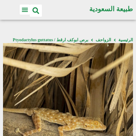
طبيعة السعودية
الرئيسية
الزواحف
برص ابوكف ارقط / Ptyodactylus guttatus