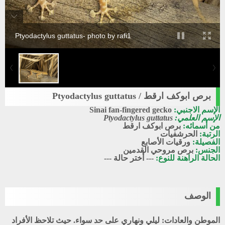
Ptyodactylus guttatus- photo by rafi1
برص ابوكف ارقط / Ptyodactylus guttatus
الإسم الاجنبي:
Sinai fan-fingered gecko
الإسم العلمي:
Ptyodactylus guttatus
من أسمائه:
برص ابوكف ارقط
الرتبة:
الحرشفيات
الفصيلة:
ورقيات الأصابع
الجنس:
برص مروحي القدمين
الحالة الراهنة للنوع:
--- أختر حالة ---
الوصف
الموطن والعادات:
ليلي ونهاري على حد سواء. حيث تلاحظ الأفراد