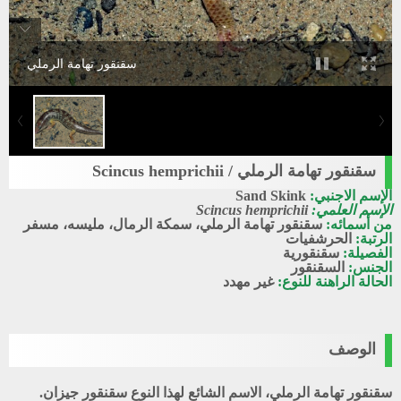
سقنقور تهامة الرملي
سقنقور تهامة الرملي / Scincus hemprichii
الإسم الاجنبي:
Sand Skink
الإسم العلمي:
Scincus hemprichii
من أسمائه:
سقنقور تهامة الرملي، سمكة الرمال، مليسه، مسفر
الرتبة:
الحرشفيات
الفصيلة:
سقنقورية
الجنس:
السقنقور
الحالة الراهنة للنوع:
غير مهدد
الوصف
سقنقور تهامة الرملي، الاسم الشائع لهذا النوع سقنقور جيزان.