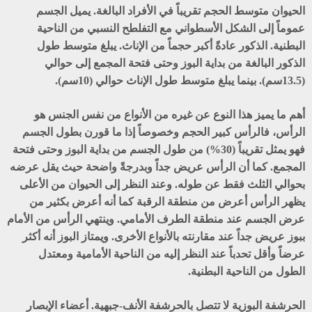
الحيوان متوسط الحجم تقريباً في الأفراد البالغة. يميل الجسم
عموماً إلى الشكل الأسطواني مع التفلطح النسبي من الناحية
البطنية. الذكور عادةً أكبر حجماً من الإناث. يبلغ متوسط طول
الذكور البالغة من بداية البوز وحتى فتحة المجمع إلى حوالي
(13.5سم). بينما يبلغ متوسط طول الإناث حوالي (10سم).
أهم ما يميز هذا النوع عن غيره من الأنواع من نفس الجنس هو
الرأس، فالرأس كبير الحجم وخصوصاً إذا ما قورن بطول الجسم
فهو يمثل تقريباً (30%) من طول الجسم من بداية البوز وحتى فتحة
المجمع. كما أن الرأس عريض جداً وبدرجةً واضحة حيث يقل عرضه
بحوالي الثلث فقط عن طوله. وعند النظر إلى الحيوان من الأعلى
يظهر الرأس أعرض من منطقة الرقبة كما أنه أعرض بكثير من
عرض الجسم عند منطقة الطرف الأمامي. وينتهي الرأس من الأمام
ببوز عريض جداً عند مقارنته بالأنواع الأخرى. ويمتاز البوز أنه أكثر
عرضاً وأقل تحدباً عند النظر إليه من الناحية الأمامية ومعتدل
الطول من الناحية البطنية.
الحرشفة البوزية لا تتصل بالحرشفة الأنف-جبهية. أعضاء الإبصار