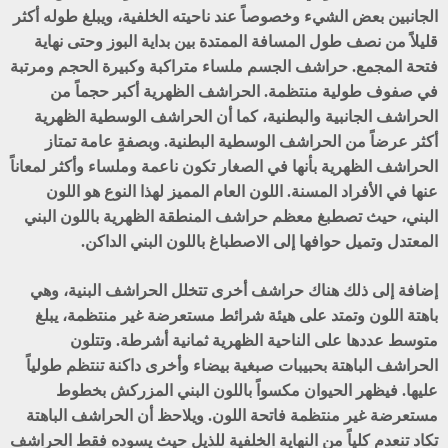
الجانبين بعض الشيء وخصوصاً عند ناحيته الخلفية، ويبلغ طوله أكثر
قليلاً من نصف طول المسافة الممتدة بين بداية البوز وحتى نهاية
فتحة المجمع. حراشف الجسم ملساء متراكبة وكبيرة الحجم ومرتبة
في صفوف طولية منتظمة. الحراشف الظهرية أكبر حجماً من
الحراشف الجانبية والبطنية، كما أن الحراشف الوسطية الظهرية
أكثر عرضاً من الحراشف الوسطية البطنية. وبصفةٍ عامة تمتاز
الحراشف الظهرية بأنها في الصغار تكون ناعمة وملساء وأكثر لمعاناً
عنها في الأفراد المسنة. اللون العام المميز لهذا النوع هو اللون
البني، حيث تصطبغ معظم حراشف المنطقة الظهرية باللون البني
المعتدل وتميل حوافها إلى الاصطباغ باللون البني الداكن.
إضافة إلى ذلك هناك حراشف أخرى تتخلل الحراشف البنية، وهي
باهتة اللون وتمتد على هيئة شرائط مستعرضة غير منتظمة، يبلغ
متوسط عددها على الناحية الظهرية ثمانية أشرطة. وتتلون
الحراشف الباهتة بحبيبات صبغية بيضاء وأخرى داكنة تنتظم طولياً
عليها. فيظهر الحيوان مكسواً باللون البني المزركش بخطوط
مستعرضة غير منتظمة فاتحة اللون. ويلاحظ أن الحراشف الباهتة
تكاد تنعدم كلياً من النهاية الخلفية للذيل حيث يسوده فقط الحراشف