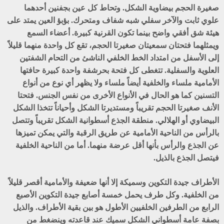
صغيرة الحجم بيضاوية الشكل. وتحاط كل عين بجفنين أحدهما
علوي ثابت والآخر سفلي شبه شفاف ومتحرك. بؤبؤ العين يمتد على
هيئة شق أفقي واضح بينما تكون القرنية كبيرة. أعضاء السمع
ويمثلهما فتحتان سمعيتان صغيرتا الحجم، تقع كل واحدة منهما قليلاً
إلى الأسفل من امتداد الخط الخلفي الناشئ من التحام الشفتين
العلوية والسفلية. تتغطى كل فتحة بحرشفة واحدة كبيرة حافتها
الأمامية ملساء والخلفية أيضاً ملساء ولا يظهر أي نوع من أنواع
التسنين كما هو الحال في الأنواع الأخرى من نفس الجنس. فتحتا
الأنف صغيرتا الحجم تقريباً ومستديرتا الشكل وأحياناً تتخذا الشكل
البيضاوي أو الهلالي. منطقة الجذع أسطوانية الشكل تقريباً وتتصل
بالرأس من الناحية الأمامية عن طريق الرقبة والتي يمكن تميزها
عن الجذع والرأس بأنها أقل عرضة منهما. أما من الناحية الخلفية
فيتصل الجذع بالذيل.
الأطراف جيدة التكوين وسميكة إلا أنها ضعيفة والأمامية أقصر قليلاً
من الخلفية. وكل طرف يحمل خمسة أصابع جيدة التكوين الأصبع
الرابع من الطرفين الخلفيين الأطول هو بين بقية الأطراف. والذيل
بصفة عامة أسطواني الشكل سميك عند قاعدته وينضغط من