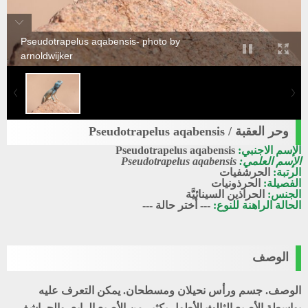
Pseudotrapelus aqabensis- photo by
arnoldwijker
وحر العقبة / Pseudotrapelus aqabensis
الإسم الاجنبي:
Pseudotrapelus aqabensis
الإسم العلمي:
Pseudotrapelus aqabensis
الرتبة:
الحرشفيات
الفصيلة:
الحرذونيات
الجنس:
الحراذين السينائيَّة
الحالة الراهنة للنوع:
--- أختر حالة ---
الوصف
الوصف.
جسم ورأس نحيلان ومسطحان. يمكن التعرف عليه
بواسطة الأصبع الثالث الأطول بكثير من الأصبع الرابع. والحراشف