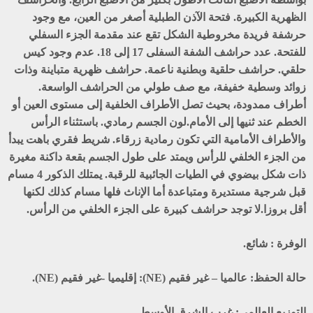
الظهرية الكبيرة. فتحة الآذن الطبلية أصغر من العين، مع وجود
حرشفة فريدة مخروطية الشكل تقع عند مقدمة الجزء السفلي
للفتحة. عدد حراشف الشفة السفلى 17 إلى 18. عدم وجود كيس
حلقي. حراشف حلقية وبطنية ناعمة. حراشف ظهرية متباينة وذات
زوائد وسطية خفيفة، مع صف طولي من الحراشف الواسعة.
أطراف ممدودة، بحيث تصل الأطراف الخلفية إلى مستوى العين أو
الخطم عند ثنيها إلى الأمام.لون الجسم رمادي. باستثناء الرأس
والأطراف الأمامية التي تكون رمادية زرقاء. شريط فقري باهت يبدأ
من الجزء الخلفي للرأس ويمتد على طول الجسم بقعة داكنة مغيرة
ذات شكل بيضوي في الطيات الجائبية للرقبة. يمتلك الذكور 4 مسام
قبل شرجية مستديرة ومتباعدة أما الإناث فلها مسام كذلك لكنها
أقل بروزا.لا توجد حراشف كبيرة على الجزء الخلفي من الرأس.
الوفرة :
شائع.
حالة الحفظ:
عالميا – غير فقيم (NE): إقليميا -غير فقيم (NE).
التوزيع العالمي:
غرب الشرق الأوسط.