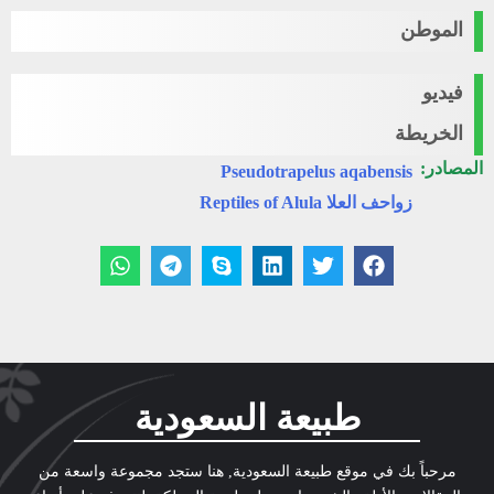
الموطن
فيديو
الخريطة
المصادر:
Pseudotrapelus aqabensis
زواحف العلا Reptiles of Alula
طبيعة السعودية
مرحباً بك في موقع طبيعة السعودية, هنا ستجد مجموعة واسعة من