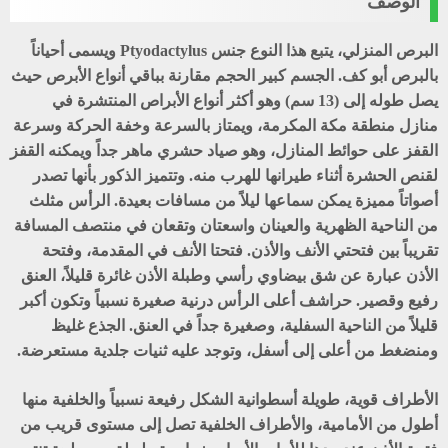
الوصف
البرص المنزلي، يتبع هذا النوع جنس Ptyodactylus ويسمى أحياناً
بالبرص أبو كف. الجسم كبير الحجم مقارنة بباقي أنواع الأبرص حيث
يصل طوله إلى (13 سم) وهو أكثر أنواع الأبراص المنتشرة في
منازل منطقة مكة المكرمة، ويمتاز بالسرعة وخفة الحركة وسرعة
القفز على حوائط المنازل، وهو صياد حشري ماهر جداً ويمكنه القفز
لقنص الحشرة أثناء طيرانها للهرب منه. وتتميز الذكور بأنها تصدر
أصواتاً مميزة يمكن سماعها ليلاً من مسافات بعيدة. الرأس مثلث
من الناحية الظهرية والعينان واسعتان وتقعان في منتصف المسافة
تقريباً بين فتحتي الأنف والأذن. فتحتا الأنف في المقدمة، وفتحة
الأذن عبارة عن شق بيضاوي رأسي وطبلة الأذن غائرة قليلاً، العنق
رفيع وقصير. حراشف أعلى الرأس درنية صغيرة نسبياً وتكون أكبر
قليلاً من الناحية السفلية، وصغيرة جداً في العنق. الجذع غليظ
ومنضغط من أعلى إلى أسفل، وتوجد عليه ثنيات جلدية مستعرضة.
الأطراف قوية، طويلة أسطوانية الشكل رفيعة نسبياً والخلفية منها
أطول من الأمامية، والأطراف الخلفية تصل إلى مستوى قريب من