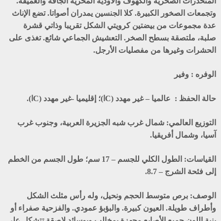
المنحدرات الصخرية والكهوف والأودية المخرية الجافة والعميقة.
وتجمعات الصخور الكبيرة. كلا الجنسين يمدران أصواتا. تضع الإناث
عدة مجموعات من بيضتين كرويتي الشكل تقريبا وذاتي قشرة
صلبة، ملتصقة بسطح الصخر. التعشيش الجماعي شائع. تغذى على
الحشرات وغيرها من مفصليات الأرجل.
الوفره :
وفير
حالة الحفظ :
عالميا – غير مهدد (Cا)؛ إقليميا -غير مهدد (Cا).
التوزيع العالمي:
شمال غرب شبه الجزيرة العربية، وجنوب غرب
آسيا، وشمال أفريقيا.
القياسات:
الطول الكلي للجسم – 17 سم؛ طول الجسم من الخطم
إلى فئحة الشرج – 8.7.
الوصف:
برص متوسط الحجم ونحيل، وله رأس مثلث الشكل
وأطراف طويلة. العيون كبيرة. والبؤبؤ عمودي. والفزحية صفراء أو
ينية اللون جميع الأصابع مجهزة بمخالب وبوسائد لاصقة تتشكل على