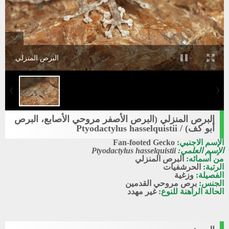
البرص المنزلي
البرص المنزلي (البرص الأصفر مروحي الأصابع، البرص
أبو كف) / Ptyodactylus hasselquistii
الإسم الاجنبي:
Fan-footed Gecko
الإسم العلمي:
Ptyodactylus hasselquistii
من أسمائه:
البرص المنزلي
الرتبة:
الحرشفيات
الفصيلة:
وزغية
الجنس:
برص مروحي القدمين
الحالة الراهنة للنوع:
غير مهدد