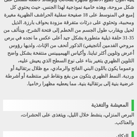
شكل مروحة، وهذه خامية نموذجية لهذا الجنس. حيث يحتوي كل
إمبع في المنوسط على 18 صفيحة سفلية الحراشف الظهرية مغيرة
ومحببة، وتحئوي على درئات متفرقة مزودة بحواف بارزة. الذيل
لحيل ويقارب طول الجسم من الخطم إلى فتحة الشرح، وينألف من
35-31 حلفة ذيلية متطورة بشكل جيد أعلى عكس ما نجده في برص
مروحي الفدمين أنانجيفي) الذكور أنحف من الإناث. ولديها رؤوس
أعرض وتلوين أكثر تباينا. وأكياس الهيميبينس منتفخة بشكل واضح
التلوين الظهري يتغير بناء على نوع السطح الذي يعيش عليه،
وعموما يكون باللون البني الفاتح والرمادي، مع ظلال برتقالية أو
وردية. النمط الظهري يتكون من بفع ونقاط غير منتظمة أو أشرطة
عرضية بنية إلى برتقالية بنية. مما يعطيه مظهرا رخاميا.
المعيشة والتغذية
البرص المنزلي، ينشط خلال الليل، ويتغذى على الحشرات،
والعناكب.
التكائر