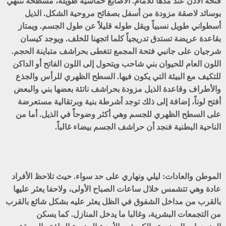
فتحة الأذن عند مدها للأمام. الأصابع خماسية طويلة، مسطحة تنتهي
بوسائد لاصقة مزودة من أسفل بصفائح مروحية الشكل. الذيل
أسطواني طويل نسبياً ويقل طوله قليلاً عن طول الجسم. ويمتاز
بقاعدة عريضة تستدق تدريجياً كلما اتجهنا للخلف. ويوجد كيسان
شرجيان على جانبي فتحة المجمع تتغطى بحراشف متباينة الحجم.
اللون العام للحيوان بني شاحب ويتحول إلى اللون الفاتح أو الداكن
للتكيف مع البيئة التي يكون فيها. السطح الظهري للرأس والجذع
والأطراف وقاعدة الذيل مزودة بحراشف ناتئة بعضها بني والبعض
أفتح لوناً، إضافة إلى ذلك توجد أشرطة بنية وبرتقالية مستعرضة
على السطح الظهري للجسم وهي أكثر وضوحاً في الذيل. أما من
الناحية البطنية فنجد أن حراشف الجسم بيضاء غالباً.
الموطن والعادات:
ليلي ونهاري على حد سواء. حيث تلاحظ الأفراد
عادة وهي تتشمس خلال ساعات الصباح الأولى، ولاحفا يعثر عليها
بالقرب من مداخل الشفوق في الظل يعثر عليه بشكل شائع بالقرب
من التجمعات البشرية، وغالبا ما يدخل المنازل. كما يسكن