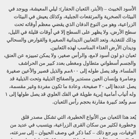
الأسود الخبيث – (الأبتر، الثعبان الحفار): ليلي المعيشة، ويوجد في
البيئات الصخرية والمرتفعات الجبلية، وكذلك يعيش في البيئات
الزراعية، وهو من النوع الدفان الذي يقضي معظم أوقاته تحت
سطح الأرض، ولا يظهر على السطح إلا في أوقات قليلة في الليل،
وذلك للتغذية. وتعد الثعابين الديدانية الصغيرة والقوارض والسحالي
وديدان الأرض الغذاء المناسب لهذه الثعابين.
ثعبان ذو لون أسود لامع، والرأس صغير، ولا يمكن تمييزه عن العنق،
والجسم أسطواني متطاول ومغطى بعدد كبير من الحراشف
الملساء. وقد يصل طوله إلى ٨٠٠مم والذيل قصير والأعين صغيرة
وضامرة وإنسان العين مستدير والصفائح الذيلية وتحت الذيلية قد
يصل عددها إلى ۲۰ صفيحة، وعادة ما تكون مفردة وغير مقسمة،
وله أنياب أمامية إبرية طويلة في الفك العلوي قد يصل طولها إلى ١
سم وتُعد كبيرة مقارنة بحجم رأس الثعبان.
يُعد هذا الثعبان من الأنواع الخطيرة، التي تشكل مصدر قلق
وخطورة لكثير من سكان القرى الزراعية، ويتسبب في عديد من
الوفيات، ويرجع ذلك – كما ذكر في وصف الحيوان – إلى سرعته،