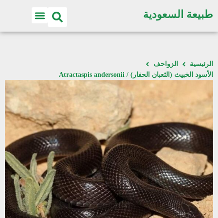
طبيعة السعودية
الرئيسية
الزواحف
الأسود الخبيث (الثعبان الحفار) / Atractaspis andersonii