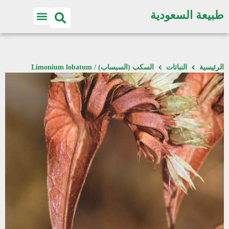
طبيعة السعودية
الرئيسية
النباتات
السكب (السبساب) / Limonium lobatum