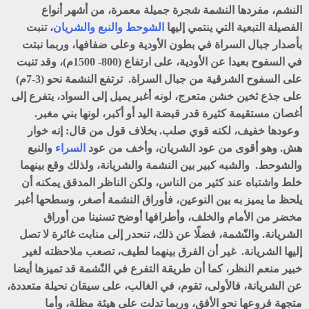
النشم
، مفردها
النشمة
شجرة جميلة معمرة، من أشهر أنواع
الفصيلة التبعية التي ينتمي إليها
الشوحط
والنبع
والشريان
، تنبت
بأصدار جبال السراة في بطون الأودية وعلى ضفافها، وربما نبتت
في السفوح بعيدا عن الأودية، على ارتفاع (800- 1500م)، وقد تنبت
على السفوح الشرقية من جبال السراة. ترتفع النشمة نحو (3-7م)
على جذع ثخين خشن متعرج، لونه أغبر يميل إلى السواد، يتفرع إلى
أغصان مستقيمة كثيرة قدر قبضة اليد أو أكبر، لونها بني مغبر.
وعودها خفيف، لكنه قوي صلب. بخلاف قول من قال: إنه خوار
هش. وهو أقوى من عود الشريان، وأخف من عود
السراء
والنبع
والشوحط. والشبه كبير بين النشمة والشريانة، ولذلك وقع بينهما
خلط واشتباه عند كثير من الناس، ولكن الناظر المدقق يمكنه أن
يلحظ ما يميز به بين النوعين، فأوراق النشمة أصغر، وسطحها أغبر
مخضر من الأمام والخلف، وأطرافها أوضح تسنينا من أوراق
الشريانة. والنّشمة، فضلًا عن ذلك، تنحدر إلى منابت غائرة لا تصل
إليها الشريانة. غير أن الفرق بينهما لطیف، تصعب ملاحظته لغير
خبير منعم النظر، كما أن طريقة التفرع في النّشمة قد تميزها أيضا
عن الشريانة، فالأولى، تقوم، في الغالب، على سيقان نحيلة متعددة،
متجهة فروعها نحو الأفق، وربما تدلت على هيئة مظلة، وأما