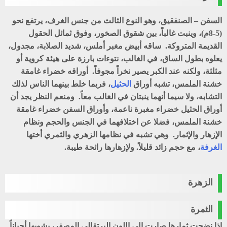
السفن – الصنفقيق، وهو النوع الثالث من جنس الغرف، يرتفع نحو
(5-8م)، وينبت غالباً، بين شقوق الصخور، وفوق ثمائل الحقول
القديمة المتروكة. ساقه أبيض مغبر أملس، شديد الصلابة، مجدول،
يعلوه بطول الساق، في الغالب، نتوءات بارزة على هيئة كروية أو
مثلثة، ولكنه عند الكبر يصير نخراً مجوفاً. أوراقه خضراء غامقة
خشنة الملمس، تشبه أوراق
الحثيل
، فربما خلط بينهما الناس لذلك
التشابه، ولا سيما أنهما ينبتان في الغالب معاً. ومنعم النظر يجد أن
أوراق الحثيل خضراء مغبرة ناعمة، وأوراق السفن خضراء غامقة
خشنة الملمس، فضلا عن اختلافهما في الجنس والحجم ونظام
الإزهار والإثمار. وهي تشبه في نظامها الزهري والثمري أختها
الغرفة
، مع حجم زائد قليلاً. ولإزهارها رائحة طيبة.
الزهرة
الثمرة
إذا نضجت ثمارها صارت إلى اللون البرتقالي المصفر، يشوبها أحياناً