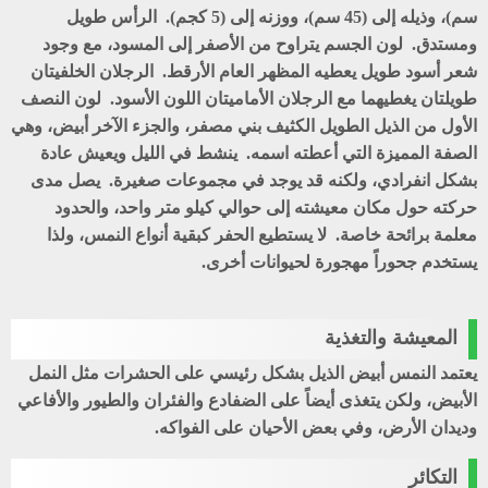
سم)، وذيله إلى (45 سم)، ووزنه إلى (5 كجم). الرأس طويل
ومستدق. لون الجسم يتراوح من الأصفر إلى المسود، مع وجود
شعر أسود طويل يعطيه المظهر العام الأرقط. الرجلان الخلفيتان
طويلتان يغطيهما مع الرجلان الأماميتان اللون الأسود. لون النصف
الأول من الذيل الطويل الكثيف بني مصفر، والجزء الآخر أبيض، وهي
الصفة المميزة التي أعطته اسمه. ينشط في الليل ويعيش عادة
بشكل انفرادي، ولكنه قد يوجد في مجموعات صغيرة. يصل مدى
حركته حول مكان معيشته إلى حوالي كيلو متر واحد، والحدود
معلمة برائحة خاصة. لا يستطيع الحفر كبقية أنواع النمس، ولذا
يستخدم جحوراً مهجورة لحيوانات أخرى.
المعيشة والتغذية
يعتمد النمس أبيض الذيل بشكل رئيسي على الحشرات مثل النمل
الأبيض، ولكن يتغذى أيضاً على الضفادع والفئران والطيور والأفاعي
وديدان الأرض، وفي بعض الأحيان على الفواكه.
التكائر