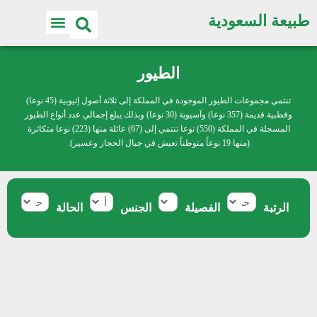
طبيعة السعودية
اكتشف الطبيعة
الطيور
تنتمي مجموعات الطيور الموجودة في المملكة إلى ثلاثة أصول إثيوبية (45 نوعا)
وقطبية قديمة (357 نوعا) وآسيوية (30 نوعا) وبذلك يبلغ إجمالي عدد أنواع الطيور
المسجلة في المملكة (550) نوعا تنتمي إلى (67) عائلة منها (223) نوعا متكاثرة
(منها 19 نوعاً متوطناً تعيش في جبال الحجاز وعسير).
الرتبة
الفصيلة
الجنس
الحالة